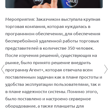
Мероприятия: Заказчиком выступала крупная
торговая компания, которая нуждалась в
НАШИ РЕШЕНИЯ
РЕАЛИЗОВАННЫЕ ПРОЕКТЫ
программном обеспечении, для обеспечения
ПАРТНЕРЫ
бесперебойной удаленной работы торговых
КОМАНДА
представителей в количестве 350 человек.
НОВОСТИ
После изучения решений, существующих на
КОНТАКТЫ
рынке, было принято решение внедрить
программу Агент+, которая отвечала всем
поставленным задачам как в плане простоты и
удобства эксплуатации пользователями, так и
в плане надежности системы. Помимо этого,
было поставлено и настроено серверное
оборудование, а также планшеты для