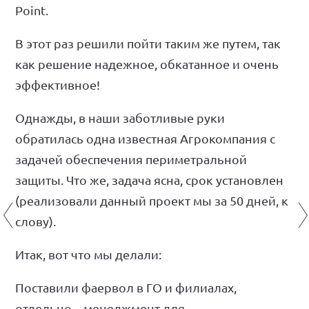
Point.
В этот раз решили пойти таким же путем, так
как решение надежное, обкатанное и очень
эффективное!
НАШИ РЕШЕНИЯ
РЕАЛИЗОВАННЫЕ ПРОЕКТЫ
Однажды, в наши заботливые руки
ПАРТНЕРЫ
обратилась одна известная Агрокомпания с
КОМАНДА
задачей обеспечения периметральной
НОВОСТИ
защиты. Что же, задача ясна, срок установлен
КОНТАКТЫ
(реализовали данный проект мы за 50 дней, к
слову).
Итак, вот что мы делали:
Поставили фаервол в ГО и филиалах,
отдельно – менеджмент для