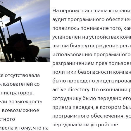
РЕАЛИЗОВАННЫЕ ПРОЕКТЫ
ПАРТНЕРЫ
На первом этапе наша компан
КОМАНДА
аудит программного обеспечен
НОВОСТИ
появилось понимание того, как
КОНТАКТЫ
установлен на устройствах ко
шагом было утверждение регл
использованию программного 
разграничением прав пользова
политики безопасности компан
а отсутствовала
было проведено лицензирован
ользователей со
active directory. По окончании
инистраторов,
сотруднику было передано его 
мели возможность
приема-передач, в котором бы
ы всевозможное
программного обеспечения, у
стного
передаваемом устройстве.
вела к тому, что на